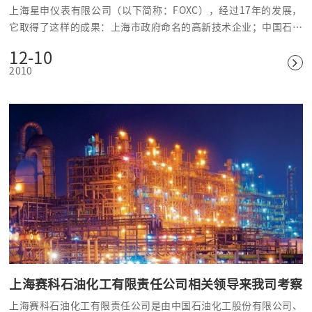
上海星申仪表有限公司（以下简称：FOXC），经过17年的发展，
它取得了这样的成果：上海市政府命名的高新技术企业；中国石化
物资装备公司资源市场成员企业；中国能源一号网成员企业；中国
12-10
石化工程建设推荐产品企业；全国化工自控设计定点产品企业；通
2010
过中国船级社（CCS）船用产品认证和德国劳氏（GL）产品认证；
全国物位仪表行业协会副理事长单位等。作为中国仪表展览网（以
下简称：ybzhan）的老牌会员，上海星申无疑是我们在多国展上
最熟悉的会员之一，同时借着这样难得的机会，我们走进他们的展
台进行了零距离接触。
上海赛科石油化工有限责任公司相关领导来我司考察
上海赛科石油化工有限责任公司是由中国石油化工股份有限公司、