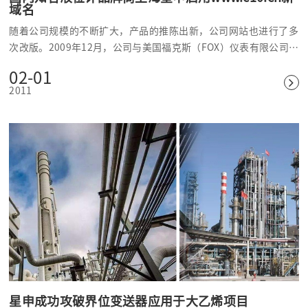
域名
随着公司规模的不断扩大，产品的推陈出新，公司网站也进行了多
次改版。2009年12月，公司与美国福克斯（FOX）仪表有限公司紧
密合作，成为中外合资企业，产品品牌成功打入国际市场。作为公
02-01
司对外形象窗口之一，公司的门户网站于今年10月成功改版，并启
2011
用www.c10.cn新域名。新版网站采用白色基调，较旧版的黑色主
调，给客户以更明快的视觉感官。新版网站主打产品介绍和技术交
流，不仅有详细的产品各类参数描述、选型参考、使用说明，而且
附有高清晰的实物图和使用安装图，较旧版网站给客户提供更细致
更直观的产品讯息。
星申成功攻破界位变送器应用于大乙烯项目