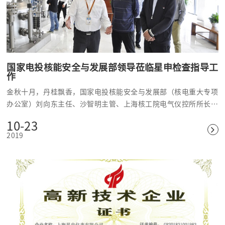
国家电投核能安全与发展部领导莅临星申检查指导工
作
金秋十月，丹桂飘香，国家电投核能安全与发展部（核电重大专项
办公室）刘向东主任、沙智明主管、上海核工院电气仪控所所长助
理吴雪琼、科研创新部工程师乔鸿鹄和相关专家一行于10月18日莅
10-23
临上海星申，对星申牵头承担的国家科技重大专项核电仪表研制课
2019
题进行检查指导工作，并召开了检查指导会议。