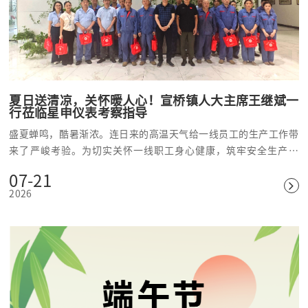
夏日送清凉，关怀暖人心！宣桥镇人大主席王继斌一
行莅临星申仪表考察指导
盛夏蝉鸣，酷暑渐浓。连日来的高温天气给一线员工的生产工作带
来了严峻考验。为切实关怀一线职工身心健康，筑牢安全生产防
线，精准赋能企业高质量发展，近日，宣桥镇人大主席王继斌一行
07-21
莅临上海星申仪表有限公司走访考察、慰问一线，为坚守岗位的星
2026
申全体员工送来夏日清凉与暖心关怀，同时深入企业生产一线调研
指导经营发展、安全生产等相关工作。