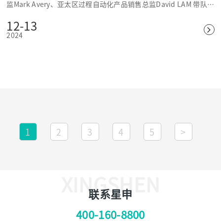
监Mark Avery、亚太区过程自动化产品销售总监David LAM 带队赴
上海星申仪表有限公司考察。上海星申仪表有限公司董事长陈耀、
12-13
市场总监林小乐、核电事业部销售副总经理蒋楠参与了交流。
2024
1
2
3
4
5
>
XINGSHEN
联系星申
400-160-8800