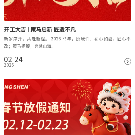
开工大吉 | 策马启新 匠造不凡
新岁序开，共赴新程。 2026 马年，愿我们：初心如磐，匠心不
改；策马扬鞭，奔赴山海。
02-24
2026