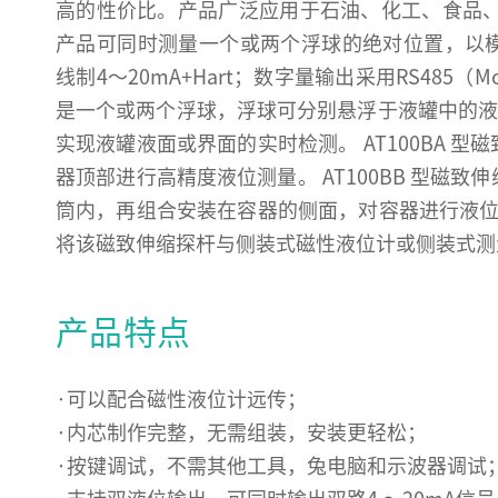
高的性价比。产品广泛应用于石油、化工、食品、
产品可同时测量一个或两个浮球的绝对位置，以
线制4～20mA+Hart；数字量输出采用RS485
是一个或两个浮球，浮球可分别悬浮于液罐中的液
实现液罐液面或界面的实时检测。 AT100BA 
器顶部进行高精度液位测量。 AT100BB 型磁
筒内，再组合安装在容器的侧面，对容器进行液位测量
将该磁致伸缩探杆与侧装式磁性液位计或侧装式测
产品特点
·可以配合磁性液位计远传；
·内芯制作完整，无需组装，安装更轻松；
·按键调试，不需其他工具，兔电脑和示波器调试