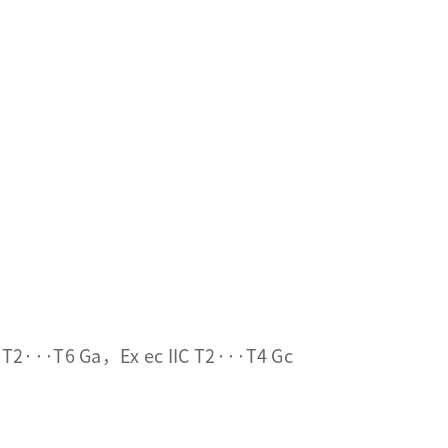
T2···T6 Ga，Ex ec IIC T2···T4 Gc