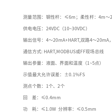
测量范围：钢性杆：≤6m；柔性杆：4m～2
供电电压：24VDC（10~30VDC）
输出信号：4～20mA+HART,双路4～20m
通信方式: HART,MODBUS或FF现场总线
输出参量：液面、界面和温度（1~5点）
示值最大允许误差：±0.1%FS
测点个数：1个、2个
回 差：≤0.4mm
功 耗：≤1.0W 分辨率：≤0.5mm