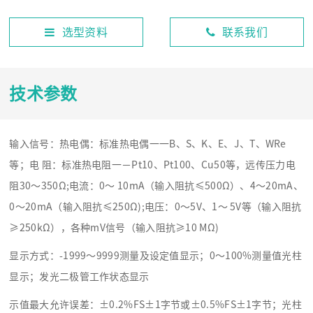
选型资料
联系我们
技术参数
输入信号：热电偶：标准热电偶一一B、S、K、E、J、T、WRe
等；电 阻：标准热电阻一－Pt10、Pt100、Cu50等，远传压力电
阻30～350Ω;电流：0～ 10mA（输入阻抗≤500Ω）、4～20mA、
0～20mA（输入阻抗≤250Ω);电压：0～5V、1～ 5V等（输入阻抗
≥250kΩ），各种mV信号（输入阻抗≥10 MΩ)
显示方式：-1999～9999测量及设定值显示；0～100%测量值光柱
显示；发光二极管工作状态显示
示值最大允许误差：±0.2%FS±1字节或±0.5%FS±1字节；光柱