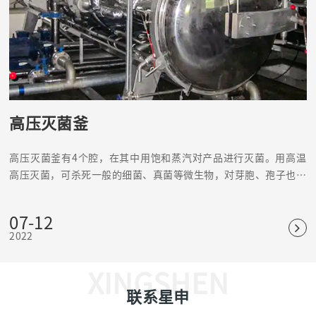
高压灭菌釜
高压灭菌釜有4个腔，在其中用饱和蒸汽对产品进行灭菌。用高温
高压灭菌，可杀死一般的细菌、真菌等微生物，对芽胞、孢子也有
杀灭效果，是可靠、应用普遍的物理灭菌法。
07-12
2022
XINGSHEN
联系星申