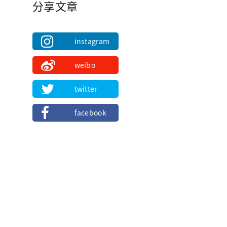
分享文章
instagram
weibo
twitter
facebook