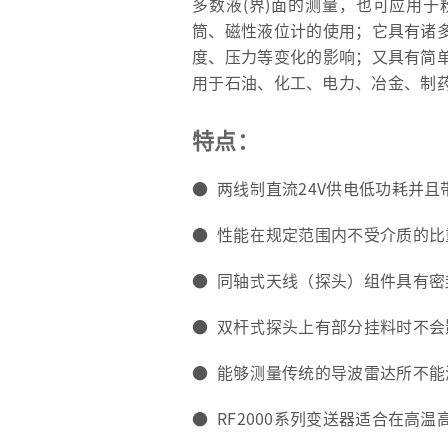
多数液(界)面的测量，也可应用
筒、磁性液位计的使用；它具有诸
度、压力等变化的影响；又具有简
用于石油、化工、电力、冶金、制
特点：
● 两线制直流24V供电低功耗并且
● 性能在规定范围内不受介质的
● 同轴式天线（探头）组件具有
● 双杆式探头上有部分挂料时不
● 能够测量传统的导波雷达所不
● RF2000系列变送器适合在高