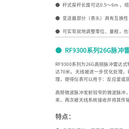
● 杆式探杆长度可达0.5～6m ，
● 变送器部分（表头）具有互换
● 可实现就地调整零位、量程，
● RF9300系列26G脉
RF9300系列为26G高频脉冲雷达
达70米。天线被进一步优化处理，
理，使得仪表可以用于：反应釜或
高频微波脉冲发射较窄的微波脉冲
来，再次被天线系统接收并将其传
特点：