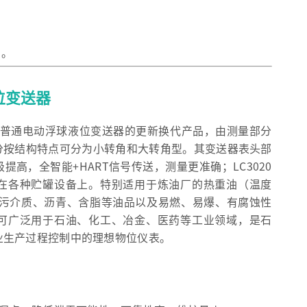
钢。
液位变送器
器是普通电动浮球液位变送器的更新换代产品，由测量部分
分按结构特点可分为小转角和大转角型。其变送器表头部
高，全智能+HART信号传送，测量更准确；LC3020
在各种贮罐设备上。特别适用于炼油厂的热重油（温度
粘稠脏污介质、沥青、含脂等油品以及易燃、易爆、有腐蚀性
可广泛用于石油、化工、冶金、医药等工业领域，是石
业生产过程控制中的理想物位仪表。