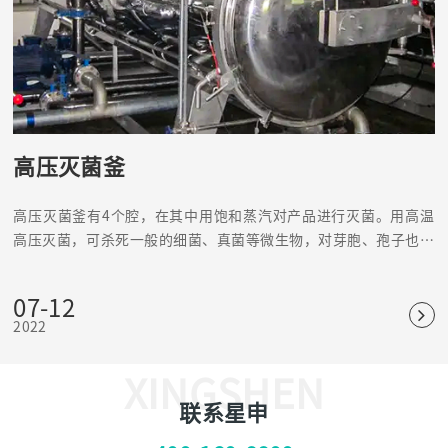
高压灭菌釜
高压灭菌釜有4个腔，在其中用饱和蒸汽对产品进行灭菌。用高温
高压灭菌，可杀死一般的细菌、真菌等微生物，对芽胞、孢子也有
杀灭效果，是可靠、应用普遍的物理灭菌法。
07-12
2022
XINGSHEN
联系星申