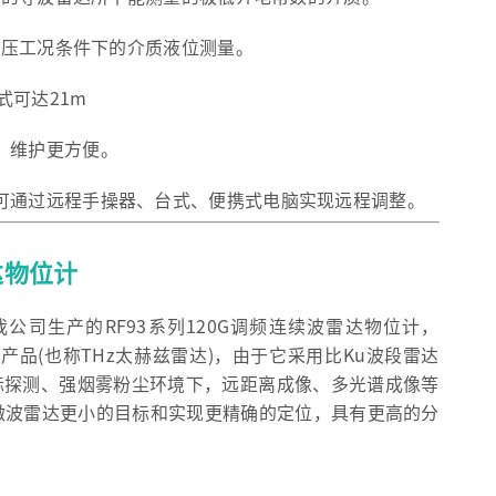
温高压工况条件下的介质液位测量。
式可达21m
，维护更方便。
可通过远程手操器、台式、便携式电脑实现远程调整。
达物位计
我公司生产的RF93系列120G调频连续波雷达物位计，
W雷达产品(也称THz太赫兹雷达)，由于它采用比Ku波段雷达
标探测、强烟雾粉尘环境下，远距离成像、多光谱成像等
微波雷达更小的目标和实现更精确的定位，具有更高的分