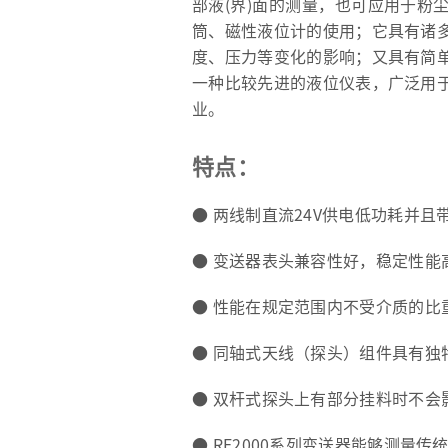
部液(界)面的测量，也可应用于粉
筒、磁性液位计的使用；它具有诸
度、压力等变化的影响；又具有简
一种比较先进的液位仪表，广泛用
业。
特点：
● 两线制直流24V供电低功耗并且
● 变送器表头兼容性好，稳定性能
● 性能在规定范围内不受介质的比
● 同轴式天线（探头）组件具有独
● 双杆式探头上有部分挂料时不会
● RF2000系列变送器能够测量