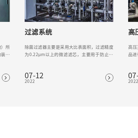
过滤系统
高
物）所
除菌过滤器主要是采用大比表面积，过滤精度
高压
的装置
为0.22μm以上的微滤滤芯，主要用于防止空
品进
酵罐、
气中的杂质和有害细菌、微生物的干扰，引起
细菌
水质、产品和无菌室环境的变化。
效果
07-12
07
2022
202