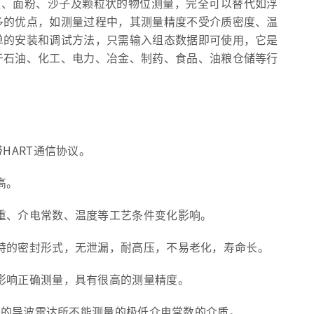
尘、面粉、沙子及颗粒状的物位测量，完全可以替代如浮
多的优点，如测量过程中，其测量精度不受介质密度、温
单的安装和调试方法，只需输入组态数据即可使用，它是
于石油、化工、电力、冶金、制药、食品、油粮仓储等行
带HART通信协议。
高。
重、介电常数、温度等工艺条件变化影响。
特的密封形式，无泄漏，耐高压，不易老化，寿命长。
影响正确测量，具有很高的测量精度。
传统的导波雷达所不能测量的极低介电常数的介质。