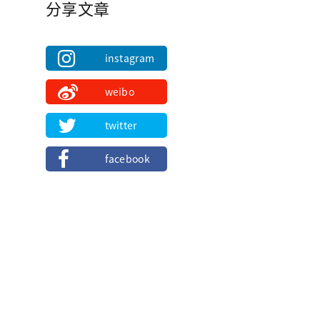
分享文章
instagram
weibo
twitter
facebook