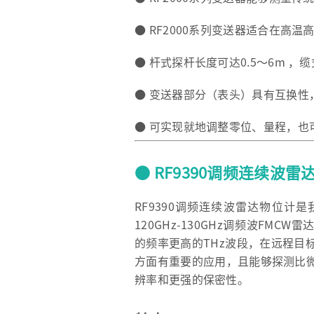
● RF2000系列变送器适合在高
● 杆式探杆长度可达0.5～6m ，缆
● 变送器部分（表头）具有互换性
● 可实现就地调整零位、量程，也
● RF9390调频连续波雷
RF9390调频连续波雷达物位计是
120GHz-130GHz调频波FMC
的频率更高的THz波段，在远程目
方面有重要的应用，且能够探测比
辨率和更强的保密性。