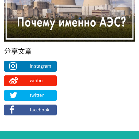
分享文章
instagram
weibo
twitter
facebook