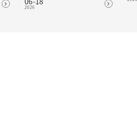
06-18
司走访
2026
体员工
业生产
相关工