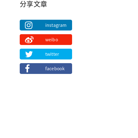
分享文章
instagram
weibo
twitter
facebook