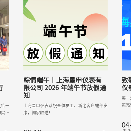
！
粽情端午｜上海星申仪表有
致
行
限公司 2026 年端午节放假通
仪
知
每一
照亮
气给一
上海星申仪表恭祝全体员工、新老客户端午安
一次
切实关
康，阖家顺遂！
生活
线，精
04
人大主
202