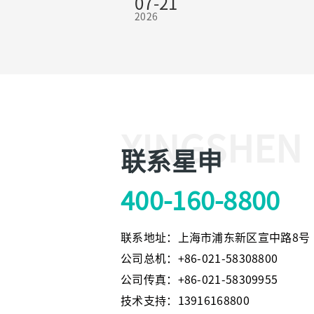
07-21
席王继斌一行莅临上海星申仪表有限公
2026
考察、慰问一线，为坚守岗位的星申全
送来夏日清凉与暖心关怀，同时深入企
一线调研指导经营发展、安全生产等
作。
XINGSHEN
联系星申
400-160-8800
联系地址：上海市浦东新区宣中路8号
公司总机：+86-021-58308800
公司传真：+86-021-58309955
技术支持：13916168800