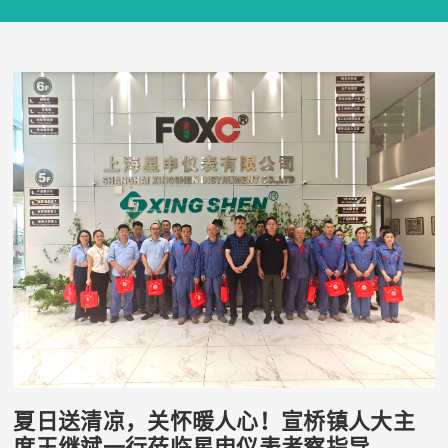
夏日送清凉，关怀暖人心！宣桥镇人大主
席王继斌一行莅临星申仪表考察指导