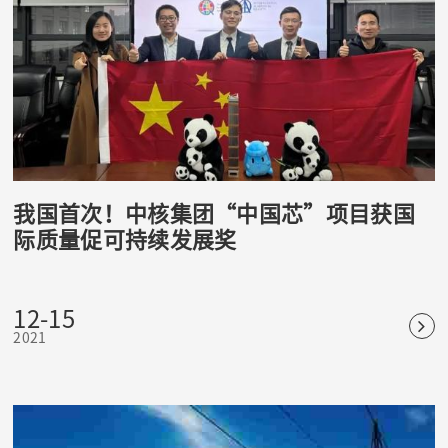
我国首次！中核集团“中国芯”项目获国
际质量促可持续发展奖
12-15
2021