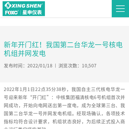
新年开门红！我国第二台华龙一号核电
机组并网发电
发布时间：2022/01/18
浏览次数：10,507
2022年1月1日22点35分38秒，我国自主三代核电华龙一
号迎来新年“开门红”：中核集团福清核电6号机组首次并
网成功，开始向电网送出第一度电，成为全球第三台、我
国第二台华龙一号并网发电机组。经现场确认，各项技术
指标均符合设计要求，机组状态良好，为后续正式投入商