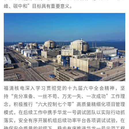
峰、碳中和”目标具有重要意义。
福清核电深入学习贯彻党的十九届六中全会精神，坚
持“充分准备、一丝不苟、万无一失、一次成功”工作理
念，积极推行“六大控制七个零”高质量精细化项目管理
模式，在后续工作中携手华龙一号调试团队以实际行动抓
落实，安全有序开展机组后续功率平台各项调试试验，在
确保安全质量的前提下，稳步有序推进华龙一号示范工程