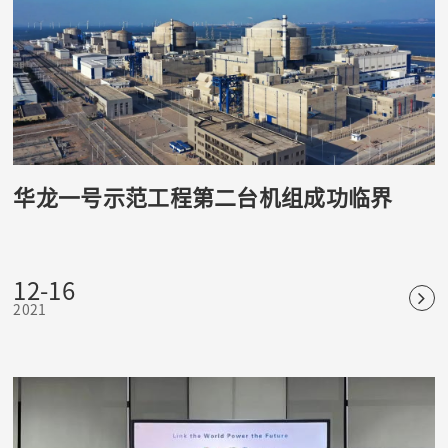
华龙一号示范工程第二台机组成功临界
12-16
2021