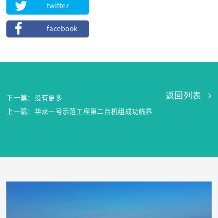
twitter
facebook
返回列表
下一篇：没有更多
上一篇：华龙一号示范工程第二台机组成功临界