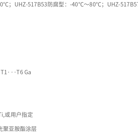
20℃；UHZ-517B53防腐型：-40℃～80℃；UHZ-5
 T1···T6 Ga
S,Ti,或用户指定
光聚亚胺酯涂层