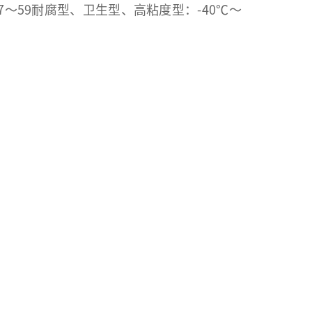
17B57～59耐腐型、卫生型、高粘度型：-40℃～