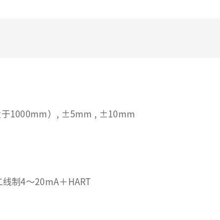
000mm）, ±5mm , ±10mm
线制4～20mA＋HART