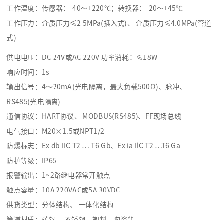
工作温度：传感器：-40～+220℃；转换器：-20～+45℃
工作压力：介质压力≤2.5MPa(插入式)、 介质压力≤4.0MPa(管道
式)
供电电压：DC 24V或AC 220V 功率消耗：≤18W
响应时间：1s
输出信号：4～20mA(光电隔离，最大负载500Ω)、脉冲、
RS485(光电隔离)
通信协议：HART协议、 MODBUS(RS485)、FF现场总线
电气接口：M20×1.5或NPT1/2
防爆标志：Ex db IIC T2 … T6 Gb、Ex ia IlC T2 …T6 Ga
防护等级：IP65
报警输出：1~2路继电器常开触点
触点容量：10A 220VAC或5A 30VDC
供货类型：分体结构、 一体化结构
管道材质：碳钢 、不锈钢、塑料、陶瓷等