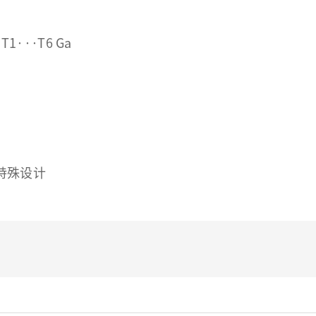
 T1···T6 Ga
特殊设计